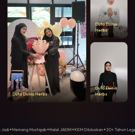
Duta Dunia
Herbs
Duta Dunia
Duta Dunia Herbs
Herbs
ab
Halal JAKIM
KKM Diluluskan
20+ Tahun Legenda
40+ Stockist
Pe
✦
✦
✦
✦
✦