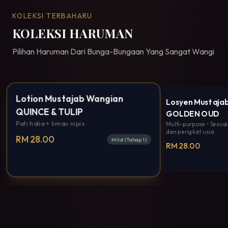
KOLEKSI TERBAHARU
KOLEKSI HARUMAN
Pilihan Haruman Dari Bunga-Bungaan Yang Sangat Wangi
Lotion Mustajab Wangian
Bestseller
Losyen Mustaja
QUINCE & TULIP
GOLDEN OUD
Pati halia + limau nipis
Multi-purpose • Sesua
dan perigkat usia
RM 28.00
Mild (Tahap 1)
RM 28.00