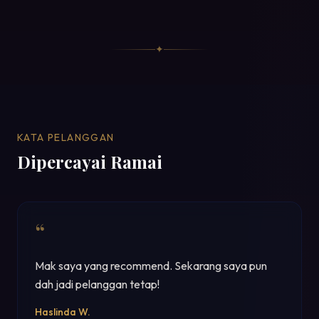
✦
KATA PELANGGAN
Dipercayai Ramai
“
Saya beli untuk ibu. Dia kata ketidakselesaan sendi
dah kurang banyak. Terbaik!
Liyana T.