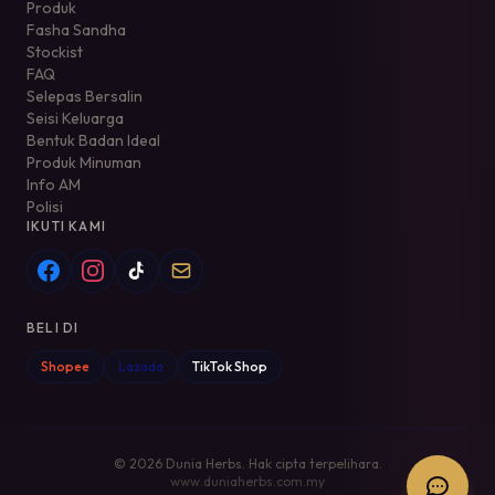
Produk
Fasha Sandha
Stockist
FAQ
Selepas Bersalin
Seisi Keluarga
Bentuk Badan Ideal
Produk Minuman
Info AM
Polisi
IKUTI KAMI
BELI DI
Shopee
Lazada
TikTok Shop
© 2026 Dunia Herbs. Hak cipta terpelihara.
www.duniaherbs.com.my