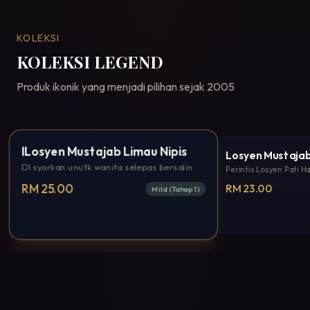
KOLEKSI
KOLEKSI LEGEND
Produk ikonik yang menjadi pilihan sejak 2005
Bestseller
lLosyen Mustajab Limau Nipis
Losyen Mustajab 
DI syorkan unutk wanita selepas bersalin
Perintis Losyen Pati 
RM 25.00
RM 23.00
Mild (Tahap 1)