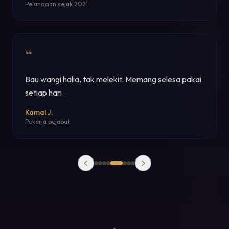
Anak yang prihatin
“
Guna masa mengandung pun selamat. Doktor kata
OK sebab luaran sahaja.
Farihah N.
Ibu mengandung