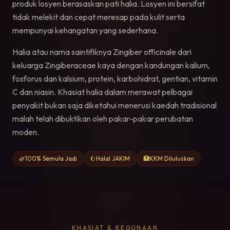
produk losyen berasaskan pati halia. Losyen ini bersifat
tidak melekit dan cepat meresap pada kulit serta
mempunyai kehangatan yang sederhana.
Halia atau nama saintifiknya Zingiber officinale dari
keluarga Zingiberaceae kaya dengan kandungan kalium,
fosforus dan kalsium, protein, karbohidrat, gentian, vitamin
C dan niasin. Khasiat halia dalam merawat pelbagai
penyakit bukan saja diketahui menerusi kaedah tradisional
malah telah dibuktikan oleh pakar-pakar perubatan
moden.
🌿
100% Semula Jadi
☪️
Halal JAKIM
🏥
KKM Diluluskan
KHASIAT & KEGUNAAN