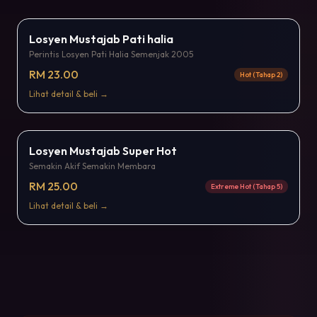
Losyen Mustajab Pati halia
Perintis Losyen Pati Halia Semenjak 2005
RM 23.00
Hot (Tahap 2)
Lihat detail & beli →
Popular
Losyen Mustajab Super Hot
Semakin Akif Semakin Membara
RM 25.00
Extreme Hot (Tahap 5)
Lihat detail & beli →