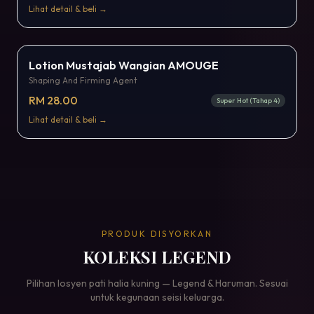
Lihat detail & beli →
Popular
Lotion Mustajab Wangian AMOUGE
Shaping And Firming Agent
RM 28.00
Super Hot (Tahap 4)
Lihat detail & beli →
PRODUK DISYORKAN
KOLEKSI LEGEND
Pilihan losyen pati halia kuning — Legend & Haruman. Sesuai
untuk kegunaan seisi keluarga.