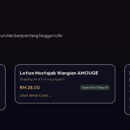
 urutan berpantang hingga rutin
Popular
Lotion Mustajab Wangian AMOUGE
Shaping And Firming Agent
RM 28.00
Super Hot (Tahap 4)
Lihat detail & beli →