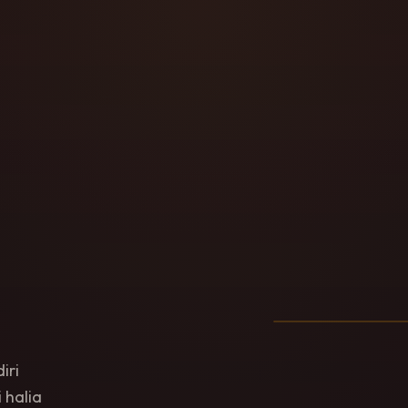
DUTA RASMI
iri
 halia