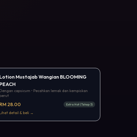
Popular
Lotion Mustajab Wangian BLOOMING
PEACH
Dengan capsicum • Pecahkan lemak dan kempiskan
perut
RM 28.00
Extra Hot (Tahap 3)
Lihat detail & beli →