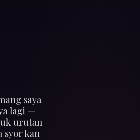
emang saya
ya lagi —
tuk urutan
a syor kan