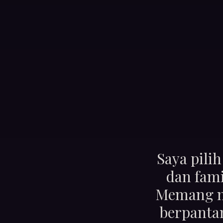
Saya pili
dan fami
Memang mu
berpantan