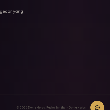
engedar yang
©
2026
Dunia Herbs. Fasha Sandha × Dunia Herbs.