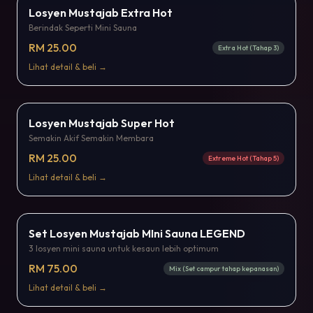
Best Seller
Losyen Mustajab Extra Hot
Berindak Seperti Mini Sauna
RM 25.00
Extra Hot (Tahap 3)
Lihat detail & beli →
Popular
Losyen Mustajab Super Hot
Semakin Akif Semakin Membara
RM 25.00
Extreme Hot (Tahap 5)
Lihat detail & beli →
Bestseller
Set Losyen Mustajab MIni Sauna LEGEND
3 losyen mini sauna untuk kesaun lebih optimum
RM 75.00
Mix (Set campur tahap kepanasan)
Lihat detail & beli →