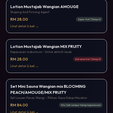
Popular
Lotion Mustajab Wangian AMOUGE
Shaping And Firming Agent
RM 28.00
Super Hot (Tahap 4)
Lihat detail & beli →
Terbaru
Lotion Mustajab Wangian MIX FRUITY
Kepanasan maksimum • Untuk aktiviti lasak
RM 28.00
Extreme Hot (Tahap 5)
Lihat detail & beli →
Bestseller
Set Mini Sauna Wangian mix BLOOMING
PEACH/AMOUGE/MIX FRUITY
Set Losyen Panas Wangi - Pilihan Gaya Hidup Masakini
RM 84.00
Mix (Set campur tahap kepanasan)
Lihat detail & beli →