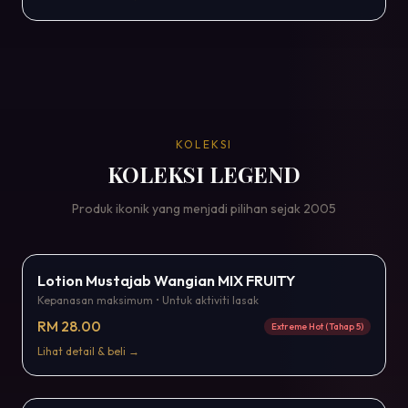
KOLEKSI
KOLEKSI LEGEND
Produk ikonik yang menjadi pilihan sejak 2005
Terbaru
Lotion Mustajab Wangian MIX FRUITY
Kepanasan maksimum • Untuk aktiviti lasak
RM 28.00
Extreme Hot (Tahap 5)
Lihat detail & beli →